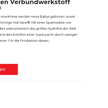
sten Verbundwerkstoff
®
rona Kriese werden neue Babys geboren: sowie
n-förmige Hull Vane®. Mit einer Spannweite von
dies wahrscheinlich das größte Hydrofoil der Welt.
g und den Komfort einer Superyacht durch weniger
ren. Für die Produktion dieses...
sen