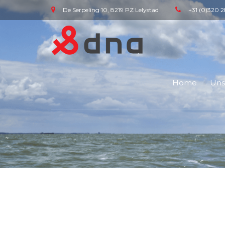
De Serpeling 10, 8219 PZ Lelystad
+31 (0)320 2
Home
Uns