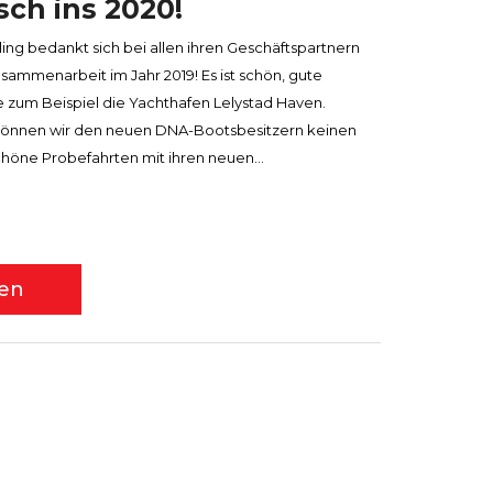
ch ins 2020!
ng bedankt sich bei allen ihren Geschäftspartnern
ammenarbeit im Jahr 2019! Es ist schön, gute
 zum Beispiel die Yachthafen Lelystad Haven.
 können wir den neuen DNA-Bootsbesitzern keinen
chöne Probefahrten mit ihren neuen...
sen