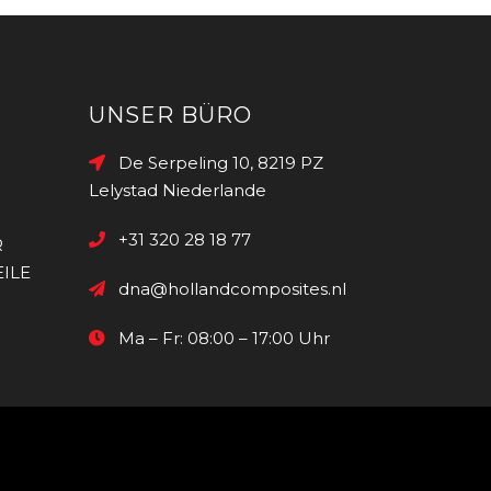
UNSER BÜRO
De Serpeling 10, 8219 PZ
Lelystad Niederlande
+31 320 28 18 77
R
ILE
dna@hollandcomposites.nl
Ma – Fr: 08:00 – 17:00 Uhr