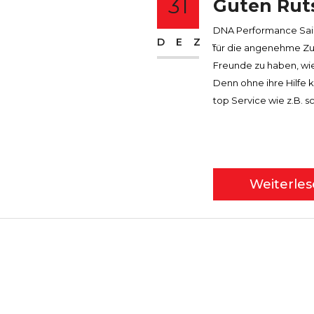
31
Guten Ruts
DNA Performance Saili
DEZ.
für die angenehme Zus
Freunde zu haben, wie
Denn ohne ihre Hilfe
top Service wie z.B. s
Weiterle