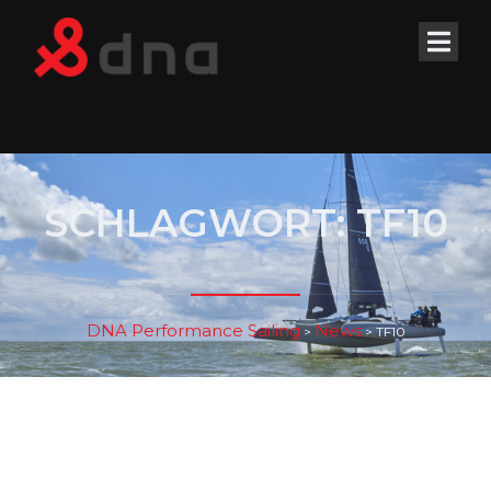
SCHLAGWORT:
TF10
DNA Performance Sailing
News
>
>
TF10