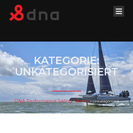
KATEGORIE:
UNKATEGORISIERT
DNA Performance Sailing
News
>
>
Unkategorisiert