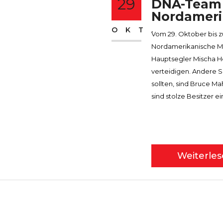
29
DNA-Team s
Nordameri
OKT.
Vom 29. Oktober bis z
Nordamerikanische Meis
Hauptsegler Mischa He
verteidigen. Andere 
sollten, sind Bruce 
sind stolze Besitzer ein
Weiterle