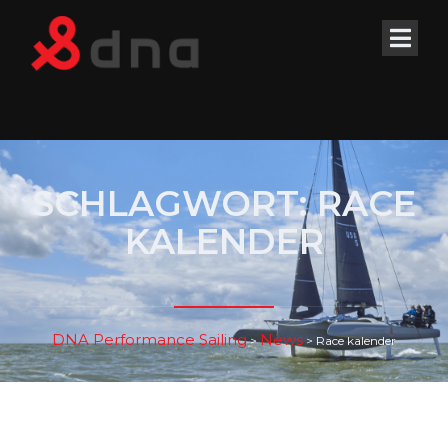
SCHLAGWORT:
RACE
KALENDER
DNA Performance Sailing
News
>
>
Race kalender