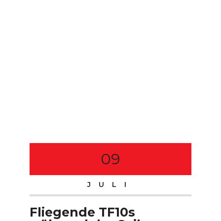
09
JULI
Fliegende TF10s