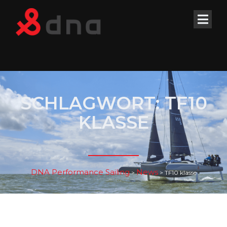
SCHLAGWORT:
TF10
KLASSE
DNA Performance Sailing
News
>
>
TF10 klasse