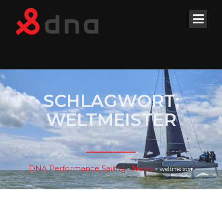
SCHLAGWORT:
WELTMEISTER
DNA Performance Sailing
News
>
>
weltmeister